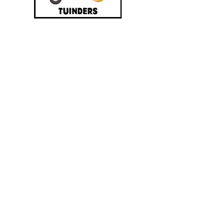
Ferdinand Maesstraat
191 - 2550 Kontich
(Waarloos)
03/457.87.79
dagcentrum.kontich@
pegode.be