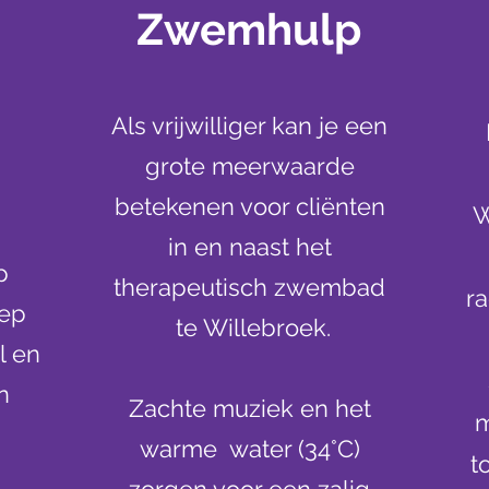
Zwemhulp
Als vrijwilliger kan je een
grote meerwaarde
betekenen voor cliënten
W
in en naast het
p
therapeutisch zwembad
ra
oep
te Willebroek.
l en
n
Zachte muziek en het
m
warme water (34°C)
t