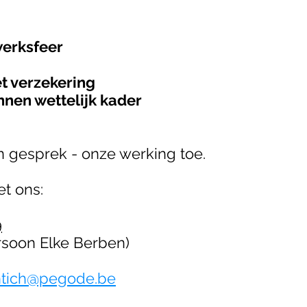
werksfeer
et verzekering
nen wettelijk kader
en gesprek - onze werking toe.
t ons:
9
 Elke Berben)
kontich@pegode.be