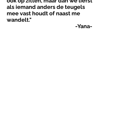
ook op zitten, maar dan we liefst
als iemand anders de teugels
mee vast houdt of naast me
wandelt."
-Yana-
Ferdinand Maesstraat