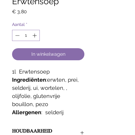
Erwtensoep
Prijs
€ 3,80
Aantal
*
In winkelwagen
1l  Erwtensoep
Ingrediënten
:
erwten, prei, 
selderij, ui, wortelen, , 
olijfolie, glutenvrije 
bouillon, pezo
Allergenen
: 
 selderij 
HOUDBAARHEID