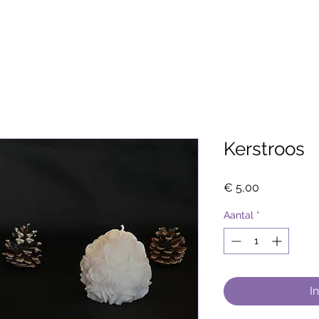
Kerstroos
Prijs
€ 5,00
Aantal
*
I