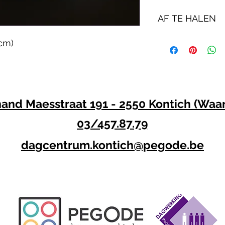
AF TE HALEN
Aangekochte product
cm)
tussen 10u en 16u in 
Dagwerking Pegode 
Ferdinand Maesstraa
2550 Waarloos
nand Maesstraat 191 - 2550 Kontich (Waa
03/457.87.79
dagcentrum.kontich@pegode.be