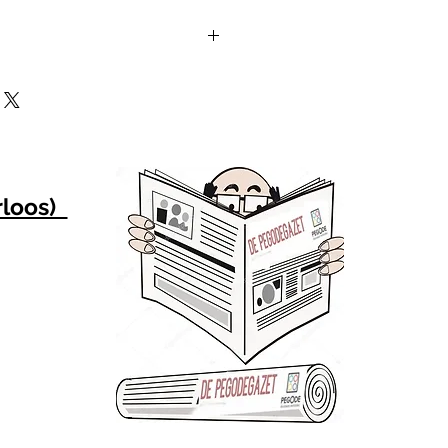
en zijn af te halen van ma-vr 
:
Kontich
t 191
rloos)