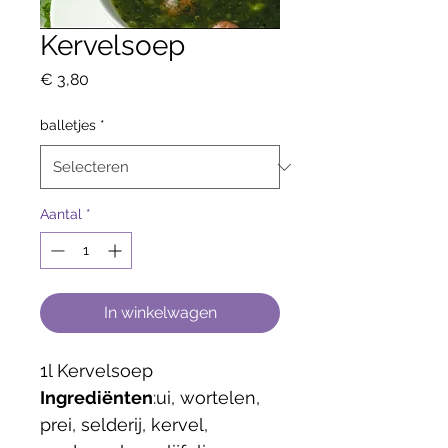
Kervelsoep
Prijs
€ 3,80
balletjes
*
Aantal
*
In winkelwagen
1l Kervelsoep
Ingrediënten
:
ui, wortelen, 
prei, selderij, kervel, 