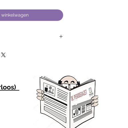
n winkelwagen
en zijn af te halen van ma-vr 
:
Kontich
t 191
rloos)