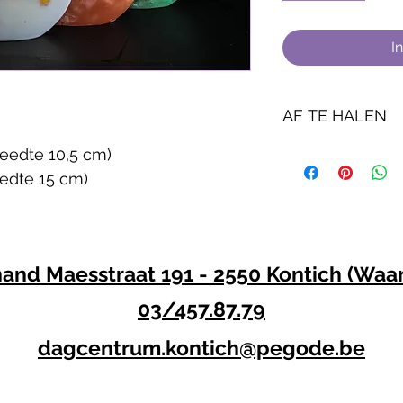
I
AF TE HALEN
reedte 10,5 cm) 
Aangekochte product
tussen 10u en 16u in 
eedte 15 cm) 
Dagwerking Pegode 
Ferdinand Maesstraa
2550 Waarloos
nand Maesstraat 191 - 2550 Kontich (Waa
03/457.87.79
dagcentrum.kontich@pegode.be