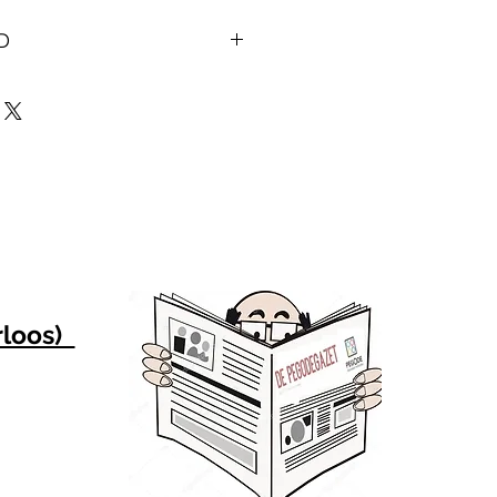
D
uctiedatum bij ideale 
oductiedatum bij ideale 
nminste  -18°C
uiken binnen 24u
pnieuw invriezen
rloos)