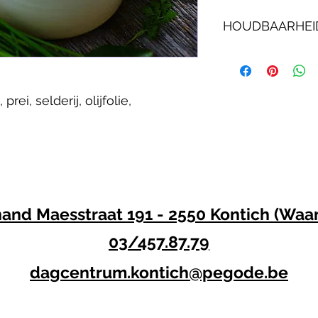
HOUDBAARHEI
Verse soep:
THT 3 dagen na prod
temperatuur 6°C.
prei, selderij, olijfolie, 
Diepvriessoep:
THT 3 maanden na pr
temperatuur van  te
N
a ontdooiing verbr
Na ontdooiing niet o
nand Maesstraat 191 - 2550 Kontich (Waa
03/457.87.79
dagcentrum.kontich@pegode.be