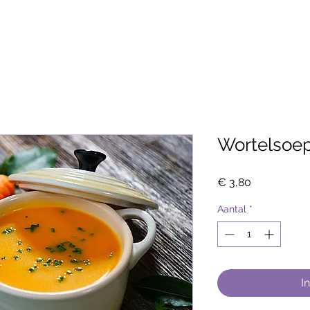
Wortelsoe
Prijs
€ 3,80
Aantal
*
I