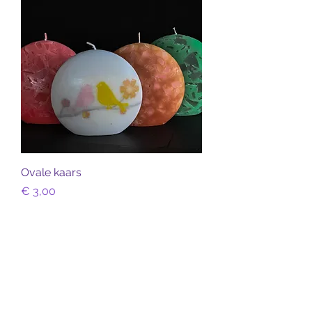
Ovale kaars
Prijs
€ 3,00