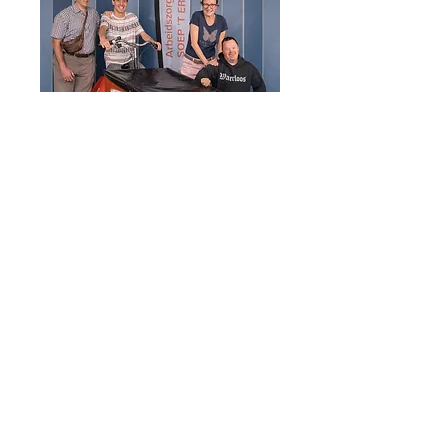
Ferdinand Maesstraat
191 - 2550 Kontich
(Waarloos)
03/457.87.79