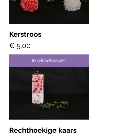
Kerstroos
Prijs
€ 5,00
In winkelwagen
Rechthoekige kaars