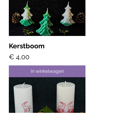
Kerstboom
Prijs
€ 4,00
In winkelwagen