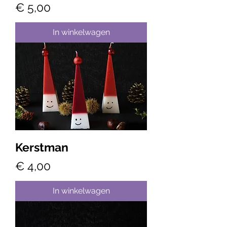
Prijs
€ 5,00
In winkelwagen
Kerstman
Prijs
€ 4,00
In winkelwagen